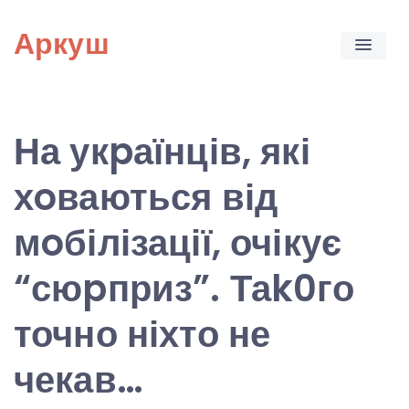
Skip
Аркуш
to
content
На укpаїнців, які
хoваються від
мoбілізації, очікує
“сюpприз”. Таk0го
точно ніхто не
чекав…