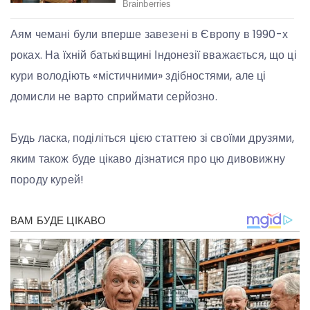
Аям чемані були вперше завезені в Європу в 1990-х
роках. На їхній батьківщині Індонезії вважається, що ці
кури володіють «містичними» здібностями, але ці
домисли не варто сприймати серйозно.
Будь ласка, поділіться цією статтею зі своїми друзями,
яким також буде цікаво дізнатися про цю дивовижну
породу курей!