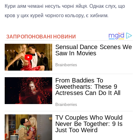
Кури аям чемані несуть чорні яйця. Однак слух, що
кров у цих курей чорного кольору, є хибним.