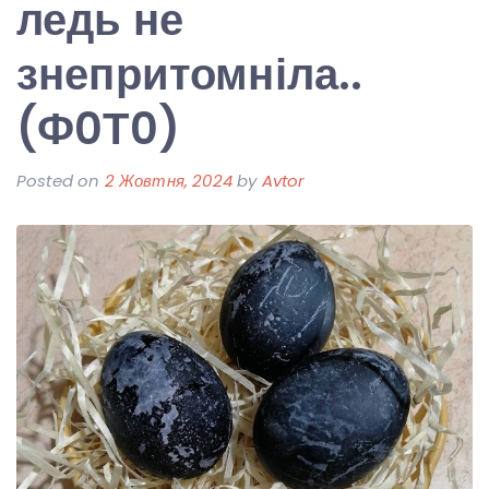
ледь не
знепритомніла..
(Ф0Т0)
Posted on
2 Жовтня, 2024
by
Avtor