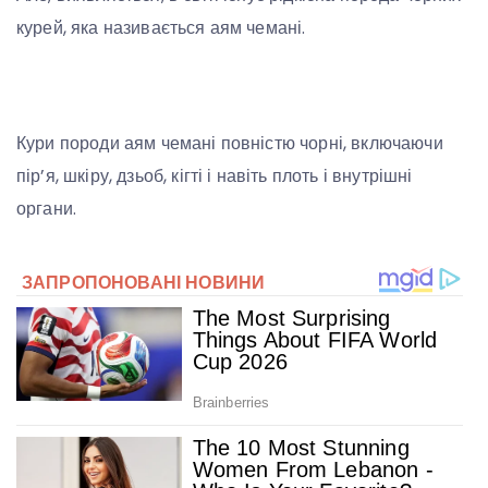
курей, яка називається аям чемані.
Кури породи аям чемані повністю чорні, включаючи
пір’я, шкіру, дзьоб, кігті і навіть плоть і внутрішні
органи.