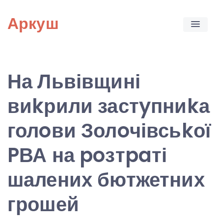
Skip
Аркуш
to
content
На Львівщині
виkрили застyпниkа
голoви Золoчівсьkої
PВА на poзтpaті
шалених бютжетних
грошей