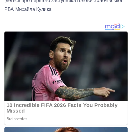
ідеться про першого заступника голови Золочівської
РВА Михайла Кулика.