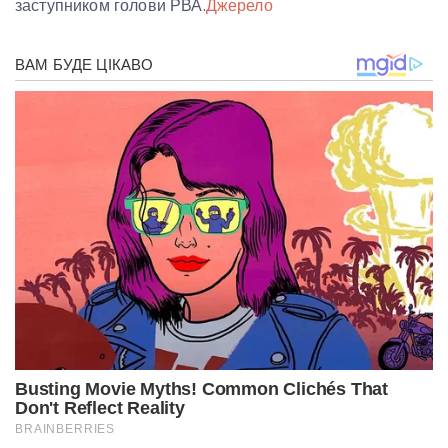
заступником голови РВА.
Джерело