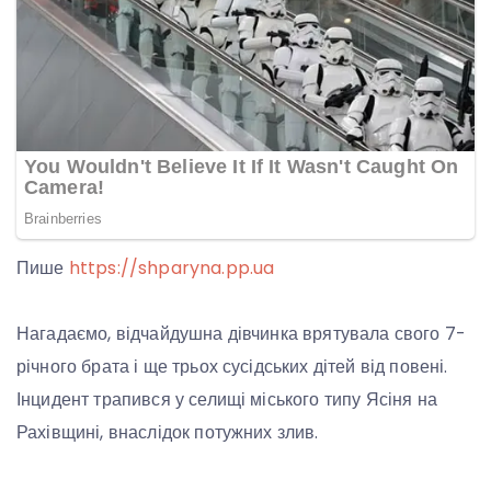
Пише
https://shparyna.pp.ua
Нагадаємо, відчайдушна дівчинка врятувала свого 7-
річного брата і ще трьох сусідських дітей від повені.
Інцидент трапився у селищі міського типу Ясіня на
Рахівщині, внаслідок потужних злив.