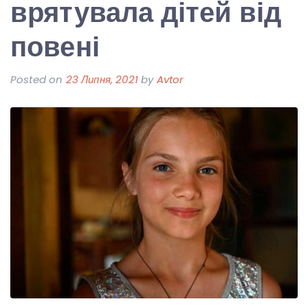
врятувала дітей від
повені
Posted on
23 Липня, 2021
by
Avtor