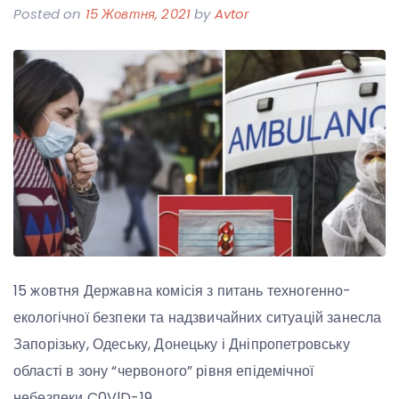
Posted on
15 Жовтня, 2021
by
Avtor
15 жовтня Державна комісія з питань техногенно-
екологічної безпеки та надзвичайних ситуацій занесла
Запорізьку, Одеську, Донецьку і Дніпропетровську
області в зону “червоного” рівня епідемічної
небезпеки C0VlD-19.