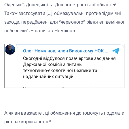
Одеської, Донецької та Дніпропетровської областей.
Також застосувати […] обмежувальні протиепідемічні
заходи, передбачені для “червоного” рівня епідемічної
небезпеки”, – написав Немчінов.
А як ви вважаєте , ці обмеження допоможуть подолати
ріст захворюваності?