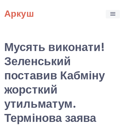
Skip
Аркуш
to
content
Мусять виконати!
Зеленський
поставив Кабміну
жорсткий
утильматум.
Термінова заява