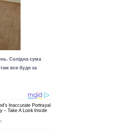
ень. Солідна сума
 там все буде за