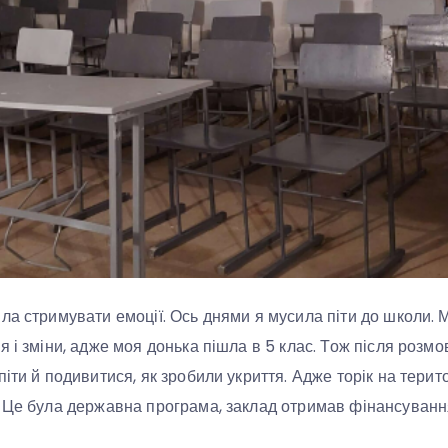
ла стримувати емоції. Ось днями я мусила піти до школи. М
 і зміни, адже моя донька пішла в 5 клас. Тож після розмо
іти й подивитися, як зробили укриття. Адже торік на терит
 Це була державна програма, заклад отримав фінансуванн