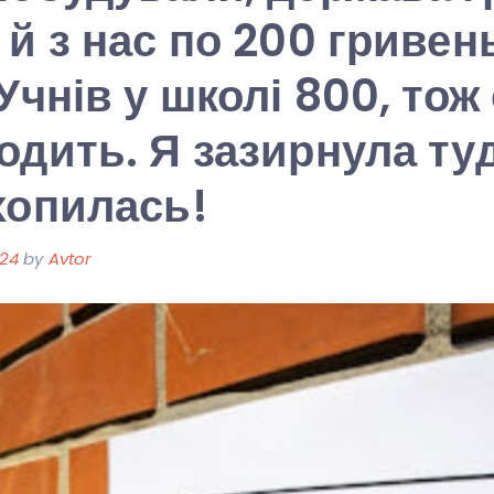
 й з нас по 200 гривен
Учнів у школі 800, тож
одить. Я зазирнула туд
хопилась!
024
by
Avtor