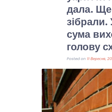
дала. Ще
зібрали. 
сума вих
голову с
Posted on
11 Вересня, 2