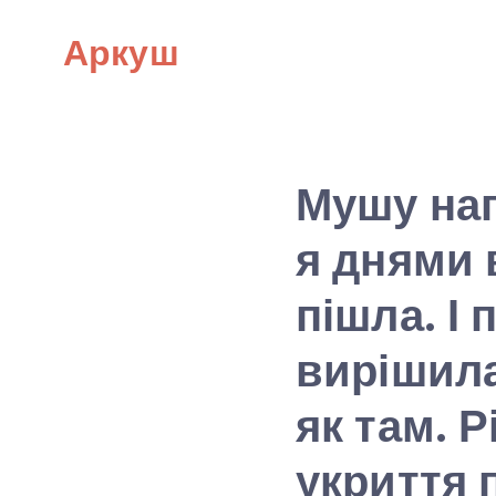
Skip
Аркуш
to
content
Мушу нап
я днями 
пішла. І
вирішила
як там. Р
укриття 