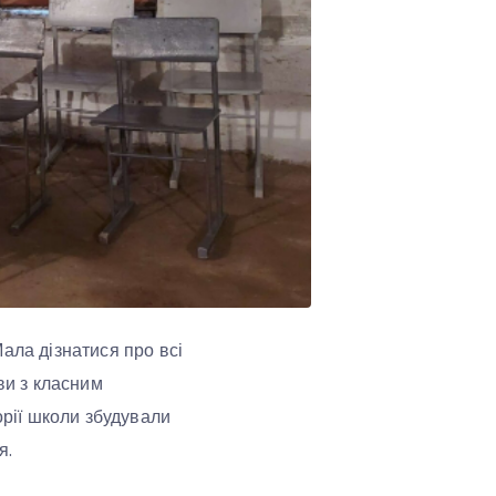
ала дізнатися про всі
ви з класним
орії школи збудували
я.