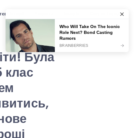
єві історії
Рецепти
Історія
Сад та Город
іти! Була
5 клас
лем
ивитись,
 нове
роші