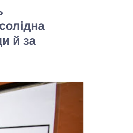
ь
 солідна
и й за