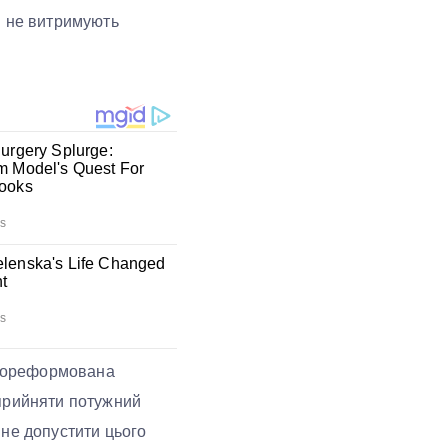
н не витримують
недореформована
 прийняти потужний
 не допустити цього