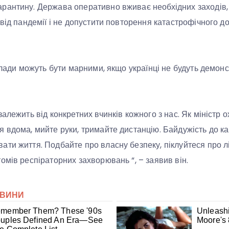
антину. Держава оперативно вживає необхідних заходів, з
від пандемії і не допустити повторення катастрофічного дос
влади можуть бути марними, якщо українці не будуть демонс
алежить від конкретних вчинків кожного з нас. Як міністр о
 вдома, мийте руки, тримайте дистанцію. Байдужість до ка
ти життя. Подбайте про власну безпеку, піклуйтеся про літ
омів респіраторних захворювань “, – заявив він.