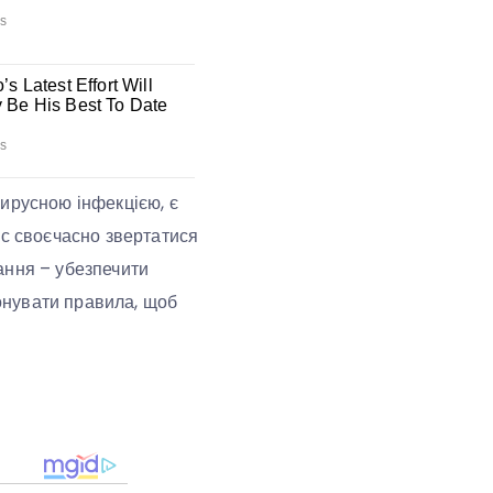
вирусною інфекцією, є
ас своєчасно звертатися
дання – убезпечити
конувати правила, щоб