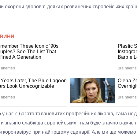
ми охорони здоров’я деяких розвинених європейських краї
о у нас є багато талановитих професійних лікарів, сама 
и значно слабкіша європейських і нам буде значно важче
и коронавірус при найгіршому сценарії. Але ми ще можемо