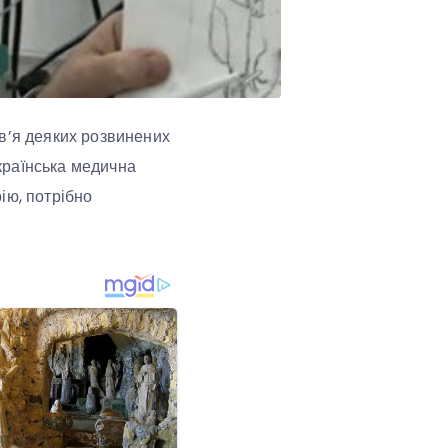
ов’я деяких розвинених
країнська медична
ію, потрібно