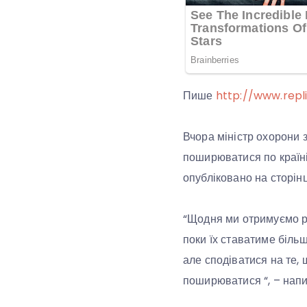
Пише
http://www.repl
Вчора міністр охорони 
поширюватися по країні
опубліковано на сторі
“Щодня ми отримуємо ре
поки їх ставатиме більш
але сподіватися на те,
поширюватися “, – напи