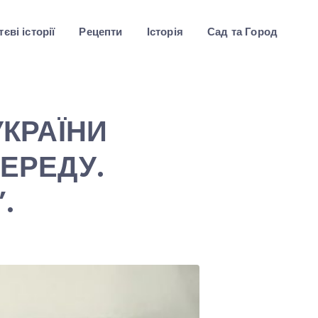
єві історії
Рецепти
Історія
Сад та Город
УКРАЇНИ
ЕРЕДУ.
.