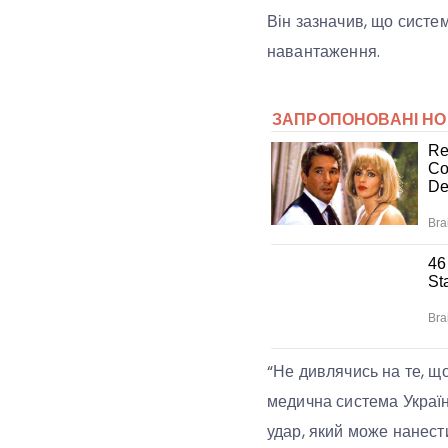
Він зазначив, що систе
навантаження.
“Не дивлячись на те, щ
медична система Україн
удар, який може нанест