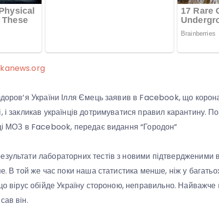
ikanews.org
здоров’я України Ілля Ємець заявив в Facebook, що коронав
, і закликав українців дотримуватися правил карантину. П
нці МОЗ в Facebook, передає видання “Городон”
зультати лабораторних тестів з новими підтвердженими ви
е. В той же час поки наша статистика менше, ніж у багатьо
 що вірус обійде Україну стороною, неправильно. Найважче 
сав він.