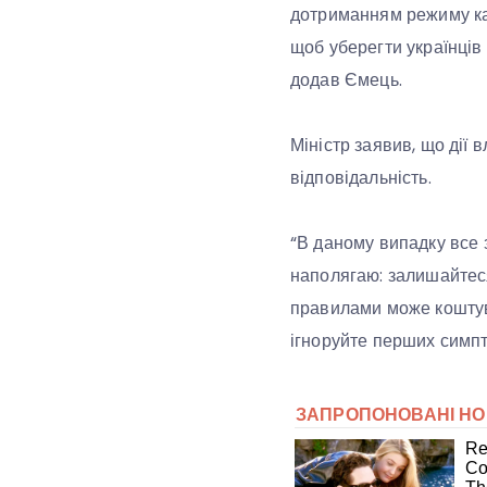
дотриманням режиму кар
щоб уберегти українців 
додав Ємець.
Міністр заявив, що дії 
відповідальність.
“В даному випадку все з
наполягаю: залишайтеся
правилами може коштува
ігноруйте перших симпт