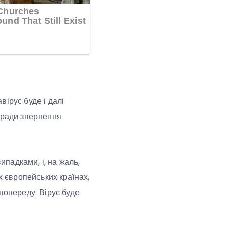
ірус буде і далі
оради звернення
падками, і, на жаль,
х європейських країнах,
попереду. Вірус буде