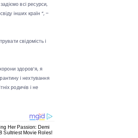
адіємо всі ресурси,
віду інших країн “, –
трувати свідомість і
хорони здоров’я, я
рантину і нехтування
ніх родичів і не