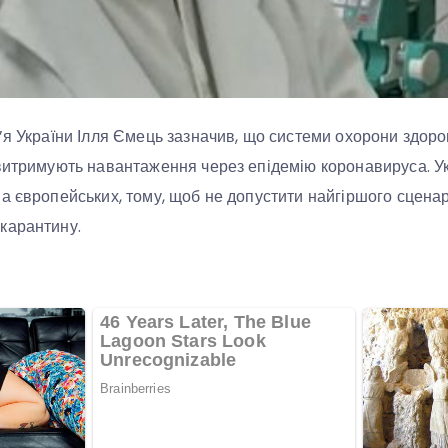
’я України Ілля Ємець зазначив, що системи охорони здор
витримують навантаження через епідемію коронавируса. У
а європейських, тому, щоб не допустити найгіршого сценар
карантину.