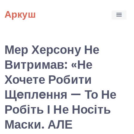
Skip
Аркуш
to
content
Мер Херсону Не
Витримав: «Не
Хочете Робити
Щeплeння — То Не
Робіть І Не Носіть
Маски. АЛЕ