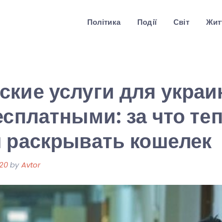
Політика
Події
Світ
Житт
кие услуги для украи
есплатными: за что те
 раскрывать кошелек
020
by
Avtor