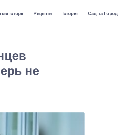
єві історії
Рецепти
Історія
Сад та Город
нцев
перь не