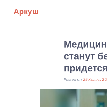
Skip
Аркуш
to
content
Медицинс
станут б
придется
Posted on
29 Квітня, 2