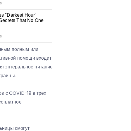
очным полным или
ативной помощи входит
ая энтеральное питание
краины.
ов с COVID-19 в трех
бесплатное
льницы смогут