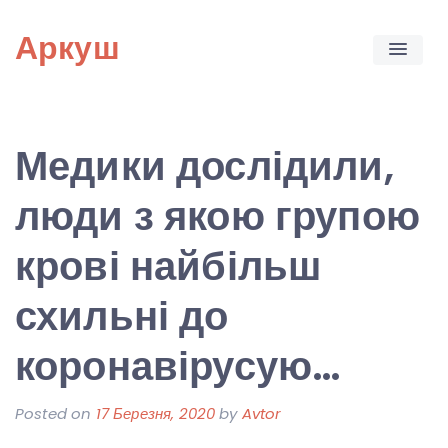
Skip
Аркуш
to
content
Медики дослідили,
люди з якою групою
крові найбільш
схильні до
коронавірусую…
Posted on
17 Березня, 2020
by
Avtor