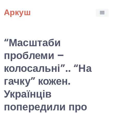
Skip
Аркуш
to
content
“Масштаби
проблеми –
колосальні”.. “На
гачку” кожен.
Українців
попередили про