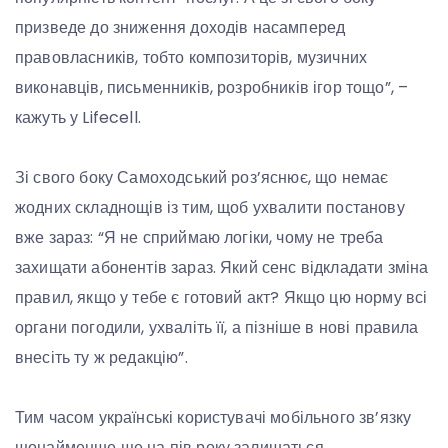
призведе до зниження доходів насамперед
правовласників, тобто композиторів, музичних
виконавців, письменників, розробників ігор тощо”, –
кажуть у Lifecell.
Зі свого боку Самоходський роз’яснює, що немає
жодних складнощів із тим, щоб ухвалити постанову
вже зараз: “Я не сприймаю логіки, чому не треба
захищати абонентів зараз. Який сенс відкладати зміна
правил, якщо у тебе є готовий акт? Якщо цю норму всі
органи погодили, ухваліть її, а пізніше в нові правила
внесіть ту ж редакцію”.
Тим часом українські користувачі мобільного зв’язку
щонайменше ще на пів року залишаться