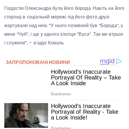
Гордістю Олександра була його борода. Навіть на його
сторінці в соціальній мережі під його фото друзі
жартували над нею. “У нього позивний був “Борода”, у
мене “Чуб”, і ще у одного хлопця “Вуса”. Так ми втрьох
і служили”, – згадує Коваль.