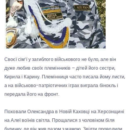
Своєї сім’ї у загиблого військового не було, але він
дуже любив своїх племінників – дітей його сестри,
Кирила і Карину. Племінниця часто писала йому листи,
а на військово-патріотичних іграх виграла бінокль і
передала його на фронт.
Поховали Олександра в Новій Каховці на Херсонщині
на Алеї воїнів світла. Прощалися з чоловіком біля
будинку, де він жив разом з мамою. Звідти проводили