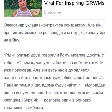
Олександр укладав контракт за контрактом. Але він
просив знайомих не розповідати матері, що знову йде
на війну.
“Рідні, близькі друзі говорили йому, мовляв, досить. У
тебе сім’ї немає, час уже зайнятися своїм життям. Ти
вже повоював. Але він весь час відмовлявся і
наполегливо повертався туди, обіцяв, що востаннє”.
Пацани там, а я що, вдома буду сидіти?” – відповідав
він на всі умовляння. Так він хотів допомогти і своїм
хлопцям, і Україні”, – розповів один із бойових
товаришів загиблого.