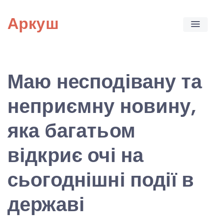
Skip
Аркуш
to
content
Маю несподівану та
неприємну новину,
яка багатьом
відкриє очі на
сьогоднішні події в
державі