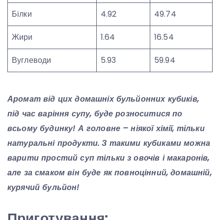
Білки
4.92
49.74
Жири
1.64
16.54
Вуглеводи
5.93
59.94
Аромат від цих домашніх бульйонних кубиків,
під час варіння супу, буде розноситися по
всьому будинку! А головне – ніякої хімії, тільки
натуральні продукти. З такими кубиками можна
варити простий суп тільки з овочів і макаронів,
але за смаком він буде як повноцінний, домашній,
курячий бульйон!
Приготування: