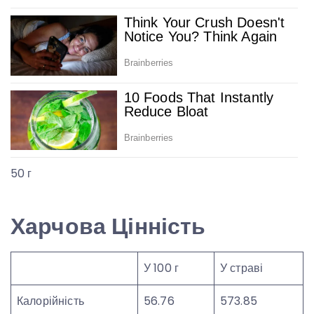
50 г
Харчова Цінність
У 100 г
У страві
Калорійність
56.76
573.85