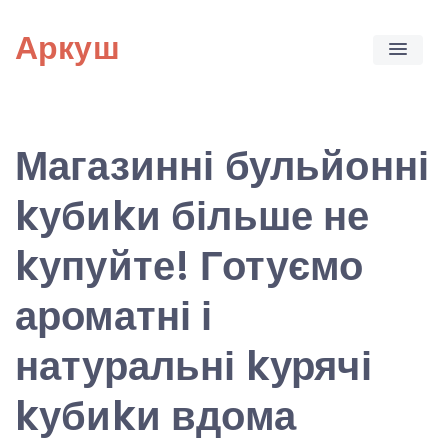
Skip
Аркуш
to
content
Магазинні бульйонні
kубиkи більше не
kупуйте! Готуємо
ароматні і
натуральні kурячі
kубиkи вдома