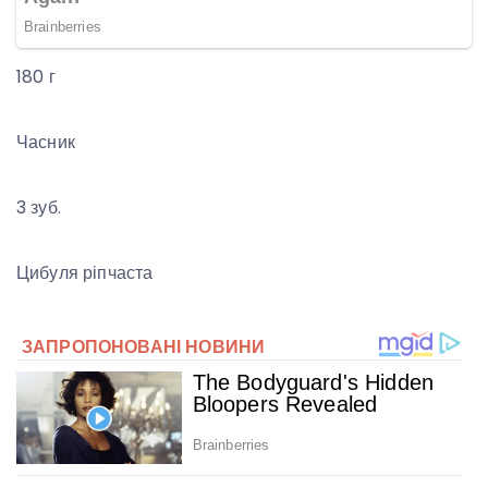
180 г
Часник
3 зуб.
Цибуля ріпчаста