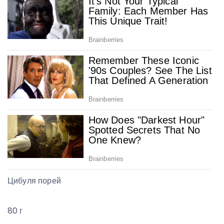
Цибуля порей
80 г