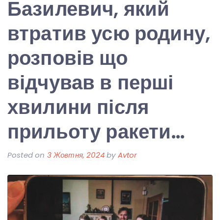
Базилевич, який
втратив усю родину,
розповів що
відчував в перші
хвилини після
прильоту ракети…
Posted on
3 Жовтня, 2024
by
Avtor