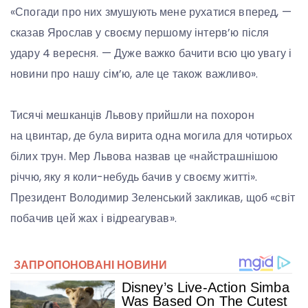
«Спогади про них змушують мене рухатися вперед, —
сказав Ярослав у своєму першому інтерв’ю після
удару 4 вересня. — Дуже важко бачити всю цю увагу і
новини про нашу сім’ю, але це також важливо».
Тисячі мешканців Львову прийшли на похорон
на цвинтар, де була вирита одна могила для чотирьох
білих трун. Мер Львова назвав це «найстрашнішою
річчю, яку я коли-небудь бачив у своєму житті».
Президент Володимир Зеленський закликав, щоб «світ
побачив цей жах і відреагував».