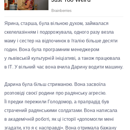
Ярина, старша, була вільною духом, займалася
скелелазінням і подорожувала, одного разу везла
маму і сестер на відпочинок в Італію більше десяти
годин. Вона була програмним менеджером
у львівській культурній ініціативі, а також працювала
в ІТ. У вільний час вона вчила Дарину водити машину.
Дарина була більш стриманою. Вона засвоїла
розповіді своєї родини про радянську агресію.
Її предки пережили Голодомор, а прапрадід був
страчений радянськими солдатами. Вона написала
в академічній роботі, як ці історії «допомогли мені
згадати, хто я є насправді». Вона отримала бажану