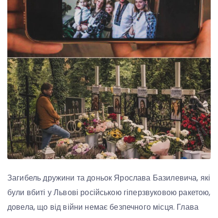
Загибель дружини та доньок Ярослава Базилевича, які
були вбиті у Львові російською гіперзвуковою ракетою,
довела, що від війни немає безпечного місця. Глава