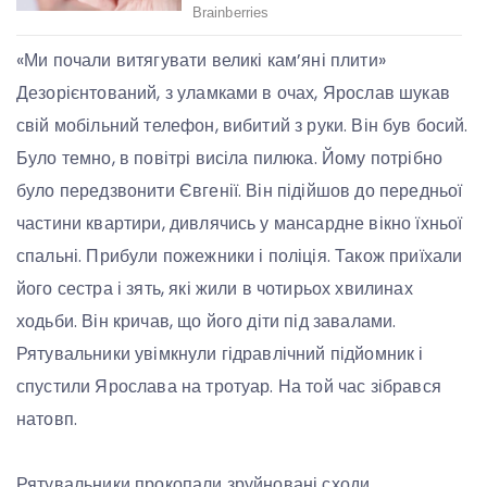
«Ми почали витягувати великі кам’яні плити»
Дезорієнтований, з уламками в очах, Ярослав шукав
свій мобільний телефон, вибитий з руки. Він був босий.
Було темно, в повітрі висіла пилюка. Йому потрібно
було передзвонити Євгенії. Він підійшов до передньої
частини квартири, дивлячись у мансардне вікно їхньої
спальні. Прибули пожежники і поліція. Також приїхали
його сестра і зять, які жили в чотирьох хвилинах
ходьби. Він кричав, що його діти під завалами.
Рятувальники увімкнули гідравлічний підйомник і
спустили Ярослава на тротуар. На той час зібрався
натовп.
Рятувальники прокопали зруйновані сходи.