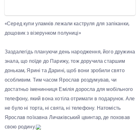
«Серед купи уламків лежали каструля для запіканки,
дощовик з візерунком полуниці»
Заздалегідь плануючи день народження, його дружина
знала, що поїде до Парижу, тож доручила старшим
донькам, Ярині та Дарині, щоб вони зробили свято
особливим. Тим часом Ярослав роздумував, чи
достатньо іменинниця Емілія доросла для мобільного
телефону, який вона хотіла отримати в подарунок. Але
не було ні торта, ні свята, ні телефону. Натомість
Ярослав поїхавна Личаківський цвинтар, де поховав
свою родину.