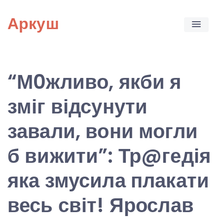
Skip
Аркуш
to
content
“М0жливо, якби я
зміг відсунути
завали, вони могли
б вижити”: Тр@гедія
яка змусила плакати
весь світ! Ярослав