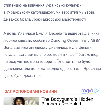
стипендію на вивчення української культури
в Українському католицькому університеті у Львові,
де також брала уроки акторської майстерності.
А потім з’явилася Емілія. Весела та відверта дівчинка
любила співати, особливо Dancing Queen гурту ABBA.
Вона вивчила англійську, дивлячись мультфільми,
і стала настільки вільно розмовляти, що її батько іноді
не розумів, що вона говорить. Їхнє життя не було
ідеальним, але вони мали одне одного, і для Ярослава
цього було достатньо.