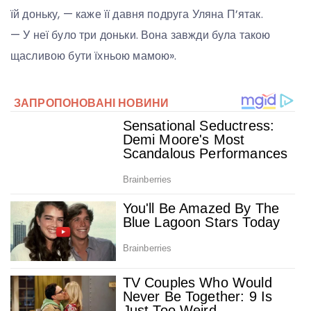
їй доньку, — каже її давня подруга Уляна П’ятак.
— У неї було три доньки. Вона завжди була такою
щасливою бути їхньою мамою».