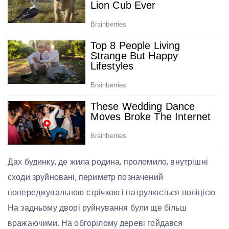
Дах будинку, де жила родина, проломило, внутрішні
сходи зруйновані, периметр позначений
попереджувальною стрічкою і патрулюється поліцією.
На задньому дворі руйнування були ще більш
вражаючими. На обгорілому дереві гойдався