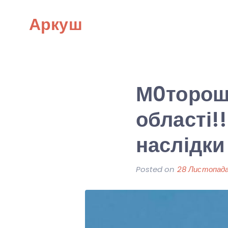
Skip
Аркуш
to
content
М0торошн
області!
наслідки 
Posted on
28 Листопада