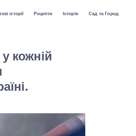
єві історії
Рецепти
Історія
Сад та Город
у кожній
и
аїні.