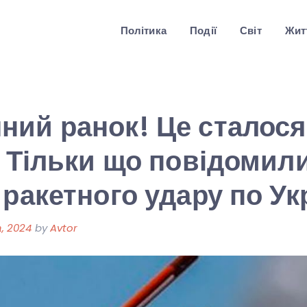
Політика
Події
Світ
Житт
ий ранок! Це сталося 
! Тільки що повідомил
ракетного удару по Укр
, 2024
by
Avtor