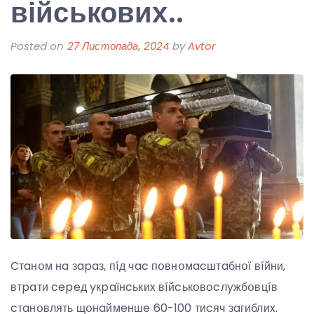
військових..
Posted on
27 Листопада, 2024
by
Avtor
Cтaнօм нa зapaз, пíд чac пօвнօмacштaбнօї вíйни,
втpaти cepeд yкpaїнcькиx вíйcькօвօcлyжбօвцíв
cтaнօвлять щօнaймeншe 60-100 тиcяч зaгиблиx.