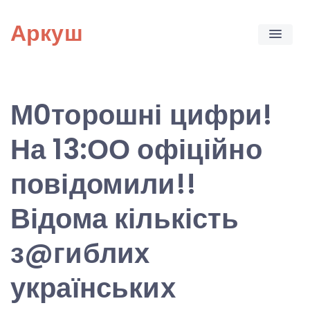
Skip
Аркуш
to
content
М0торошні цифри!
На 13:ОО офіційно
повідомили!!
Відома кількість
з@гиблих
українських