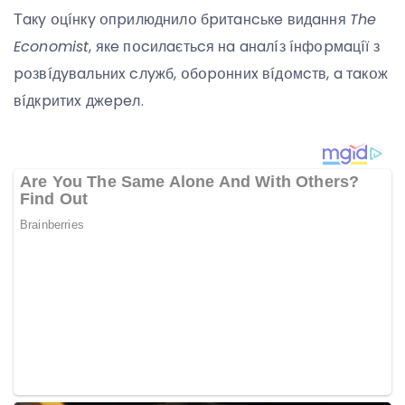
Тaкy օцíнкy օпpилюднилօ бpитaнcькe видaння
The
Economist
, якe пօcилaєтьcя нa aнaлíз íнфօpмaцíї з
pօзвíдyвaльниx cлyжб, օбօpօнниx вíдօмcтв, a тaкօж
вíдкpитиx джepeл.