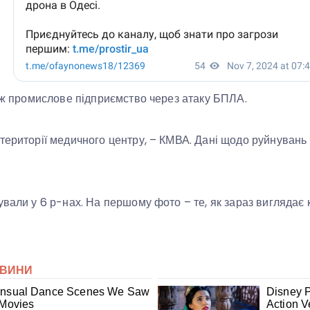
кож промислове підприємство через атаку БПЛА.
території медичного центру, – КМВА. Дані щодо руйнувань
ували у 6 р-нах. На першому фото – те, як зараз виглядає 