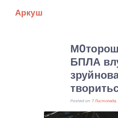
Skip
Аркуш
to
content
М0торошн
БПЛА влу
зруйнова
творитьс
Posted on
7 Листопада,