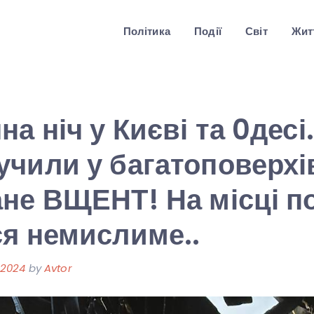
Політика
Події
Світ
Житт
а ніч у Києві та 0десі
чили у багатоповерхів
не ВЩЕНТ! На місці п
я немислиме..
 2024
by
Avtor