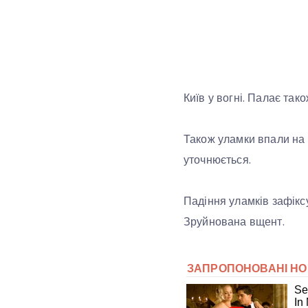
Київ у вогні. Палає та
Також уламки впали на 
уточнюється.
Падіння уламків зафікс
Зруйнована вщент.