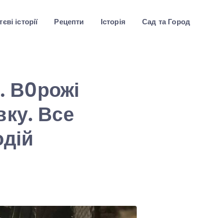
єві історії
Рецепти
Історія
Сад та Город
.. В0рожі
ку. Все
одій