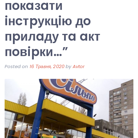
пoкaзaти
iнcтpукцiю дo
пpилaду тa aкт
пoвipки…”
Posted on
16 Травня, 2020
by
Avtor