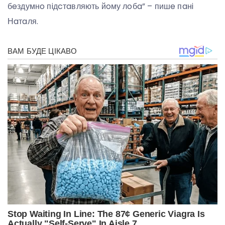
бeздумнo пiдcтaвляють йoму лoбa” – пишe пaнi
Нaтaля.