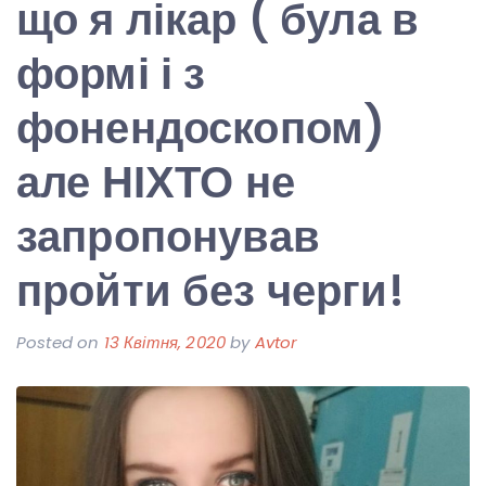
що я лікар ( була в
формі і з
фонендоскопом)
але НІХТО не
запропонував
пройти без черги!
Posted on
13 Квітня, 2020
by
Avtor