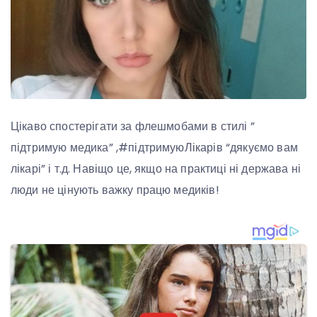
Цікаво спостерігати за флешмобами в стилі ”
підтримую медика” ,#підтримуюЛікарів “дякуємо вам
лікарі” і т.д. Навіщо це, якщо на практиці ні держава ні
люди не цінують важку працю медиків!