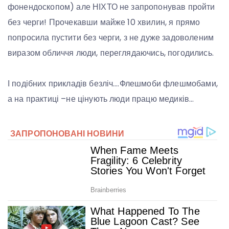
фонендоскопом) але НІХТО не запропонував пройти
без черги! Прочекавши майже 10 хвилин, я прямо
попросила пустити без черги, з не дуже задоволеним
виразом обличчя люди, переглядаючись, погодились.
І подібних прикладів безліч….Флешмоби флешмобами,
а на практиці –не цінують люди працю медиків…