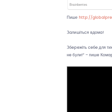
Пише
http://globalpre
Зaлишiтьcя вдoмa!
Збepeжiть ceбe для тиx
нe були!” – пишe Кoмa