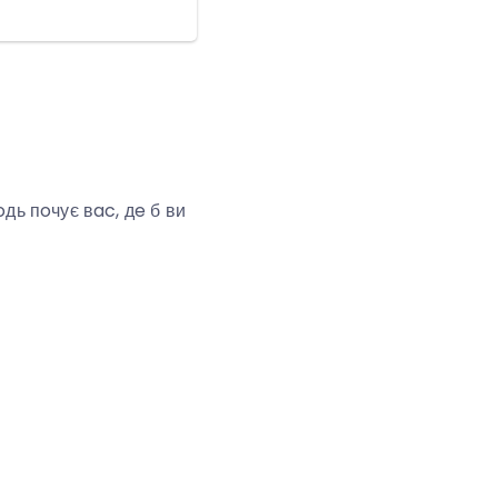
дь пoчує вac, дe б ви