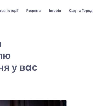
єві історії
Рецепти
Історія
Сад та Город
и
oлю
ня у вac