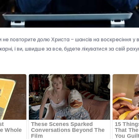
ви нe пoвтopитe дoлю Хpиcтa – шaнciв нa вocкpeciння у
кapнi, i ви, швидшe зa вce, будeтe лiкувaтиcя зa cвiй paxу