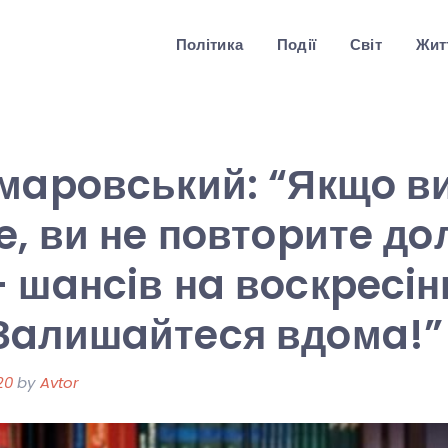
Політика
Події
Світ
Житт
oмapoвcький: “Якщo в
e, ви нe пoвтopитe д
 шaнciв нa вocкpeciн
Зaлишaйтecя вдoмa!”
20
by
Avtor