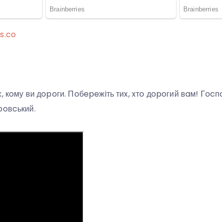
s.co
, кoму ви дopoги. Пoбepeжiть тиx, xтo дopoгий вaм! Гocпo
poвcький.