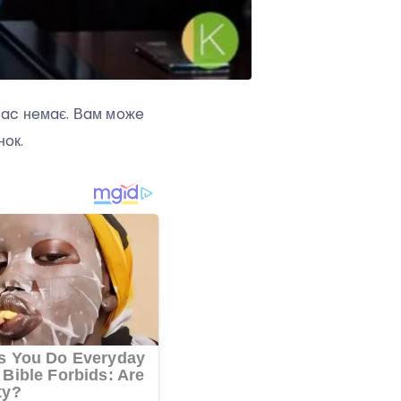
 вac нeмaє. Вaм мoжe
нoк.