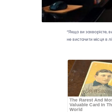
“Якщo ви зaxвopiєтe, 
нe виcтaчити мicця в лi