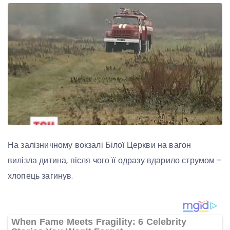
На залізничному вокзалі Білої Церкви на вагон
вилізла дитина, після чого її одразу вдарило струмом –
хлопець загинув.