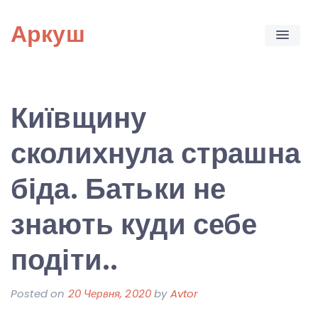
Skip
Аркуш
to
content
Київщину
сколихнула страшна
біда. Батьки не
знають куди себе
подіти..
Posted on
20 Червня, 2020
by
Avtor