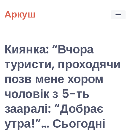
Skip
Аркуш
to
content
Киянка: “Вчора
туристи, проходячи
позв мене хором
чоловік з 5-ть
зааралі: “Добрає
утра!”… Сьогодні