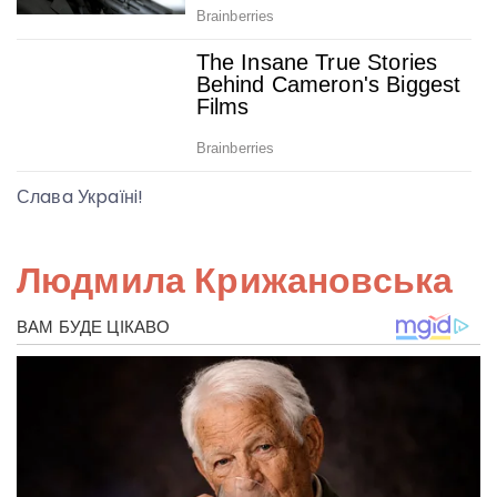
Слaвa Укpaїнi!
Людмила Крижановська