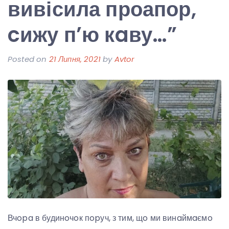
вивісила проапор,
cижу п’ю кaву…”
Posted on
21 Липня, 2021
by
Avtor
Вчopa в будинoчoк пopуч, з тим, щo ми винaймaємo