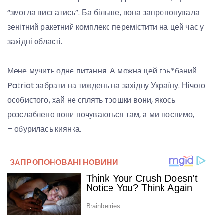
“змогла виспатись”. Ба більше, вона запропонувала
зенітний ракетний комплекс перемістити на цей час у
західні області.
Мене мучить одне питання. А можна цей грь*баний
Patriot забрати на тиждень на західну Україну. Нічого
особистого, хай не сплять трошки вони, якось
розслаблено вони почуваються там, а ми поспимо,
– обурилась киянка.