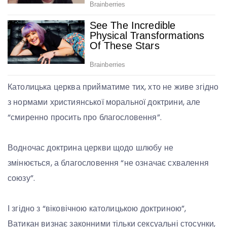
Католицька церква прийматиме тих, хто не живе згідно
з нормами християнської моральної доктрини, але
“смиренно просить про благословення”.
Водночас доктрина церкви щодо шлюбу не
змінюється, а благословення “не означає схвалення
союзу”.
І згідно з “віковічною католицькою доктриною”,
Ватикан визнає законними тільки сексуальні стосунки,