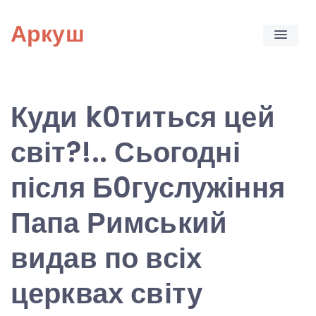
Skip
Аркуш
to
content
Куди k0титься цей
світ?!.. Сьогодні
після Б0гуслужіння
Папа Римський
видав по всіх
церквах світу