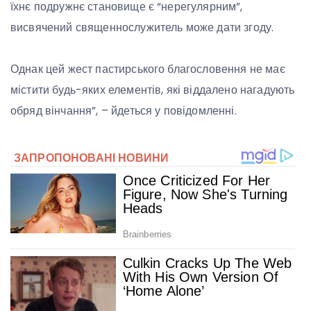
їхнє подружнє становище є “нерегулярним”,
висвячений священнослужитель може дати згоду.
Однак цей жест пастирського благословення не має
містити будь-яких елементів, які віддалено нагадують
обряд вінчання”, – йдеться у повідомленні.