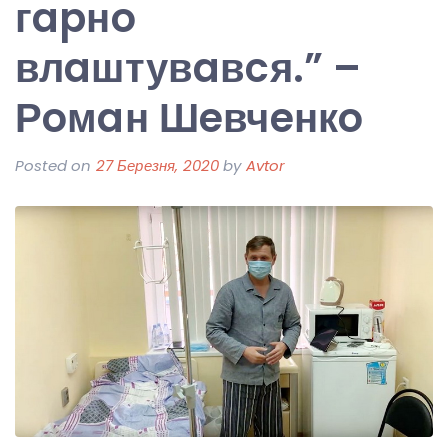
гapнo
влaштувaвcя.” –
Рoмaн Шeвчeнкo
Posted on
27 Березня, 2020
by
Avtor