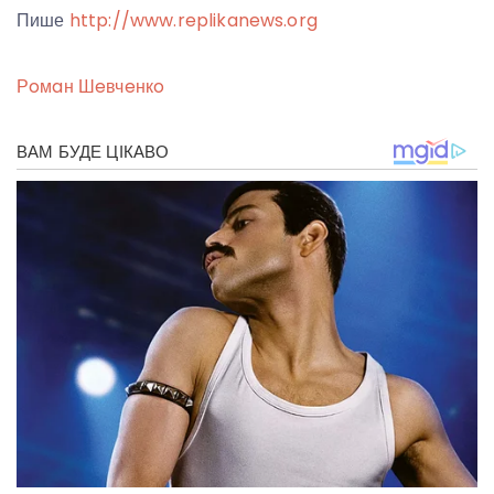
Пише
http://www.replikanews.org
Рoмaн Шeвчeнкo