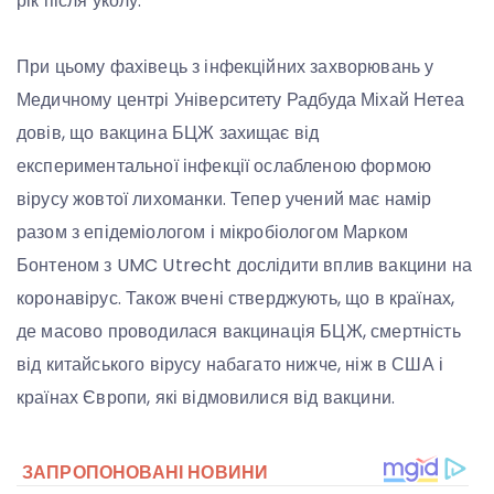
рік після уколу.
При цьому фахівець з інфекційних захворювань у
Медичному центрі Університету Радбуда Міхай Нетеа
довів, що вакцина БЦЖ захищає від
експериментальної інфекції ослабленою формою
вірусу жовтої лихоманки. Тепер учений має намір
разом з епідеміологом і мікробіологом Марком
Бонтеном з UMC Utrecht дослідити вплив вакцини на
коронавірус. Також вчені стверджують, що в країнах,
де масово проводилася вакцинація БЦЖ, смертність
від китайського вірусу набагато нижче, ніж в США і
країнах Європи, які відмовилися від вакцини.