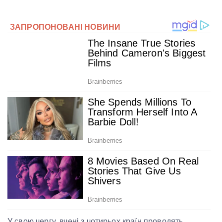
У свою чергу, вчені з чотирьох країн проводять