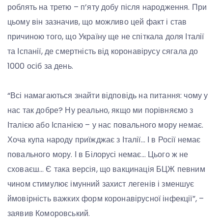
роблять на третю – п’яту добу після народження. При
цьому він зазначив, що можливо цей факт і став
причиною того, що Україну ще не спіткала доля Італії
та Іспанії, де смертність від коронавірусу сягала до
1000 осіб за день.
“Всі намагаються знайти відповідь на питання: чому у
нас так добре? Ну реально, якщо ми порівняємо з
Італією або Іспанією – у нас повального мору немає.
Хоча купа народу приїжджає з Італії… І в Росії немає
повального мору. І в Білорусі немає… Цього ж не
сховаєш… Є така версія, що вакцинація БЦЖ певним
чином стимулює імунний захист легенів і зменшує
ймовірність важких форм коронавірусної інфекції”, –
заявив Коморовський.