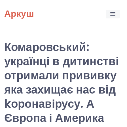
Skip
Аркуш
to
content
Комаровський:
українці в дитинстві
отримали прививку
яка захищає нас від
kоронавірусу. А
Європа і Америка