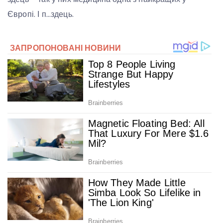
Європі. І п…здець.