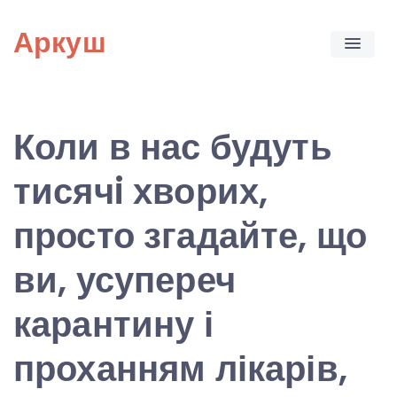
Skip
Аркуш
to
content
Коли в нас будуть
тисячi хворих,
просто згадайте, що
ви, усупереч
карантину і
проханням лікарів,