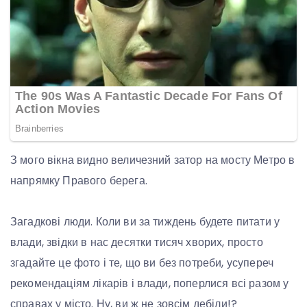
З мого вікна видно величезний затор на мосту Метро в
напрямку Правого берега.
Загадкові люди. Коли ви за тиждень будете питати у
влади, звідки в нас десятки тисяч хворих, просто
згадайте це фото і те, що ви без потреби, усупереч
рекомендаціям лікарів і влади, поперлися всі разом у
справах у місто. Ну, ви ж не зовсім дебіли!?