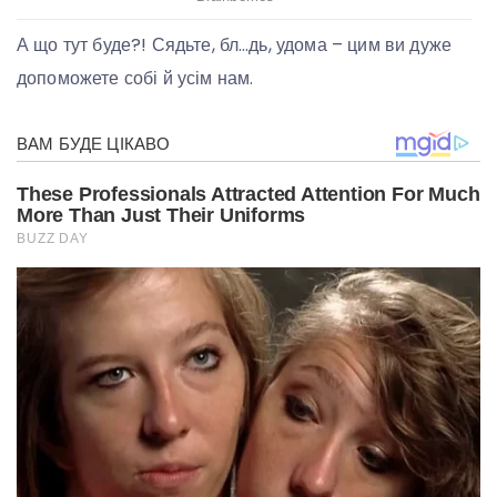
А що тут буде?! Сядьте, бл…дь, удома – цим ви дуже
допоможете собі й усім нам.