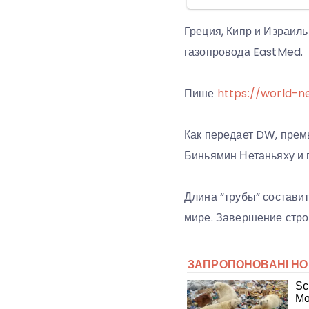
Греция, Кипр и Израил
газопровода EastMed.
Пише
https://world-n
Как передает DW, прем
Биньямин Нетаньяху и 
Длина “трубы” состави
мире. Завершение строи