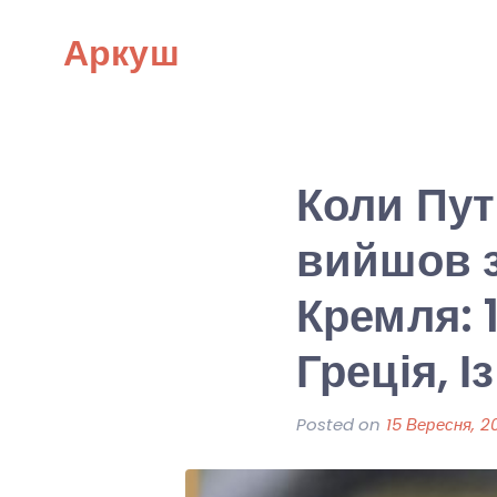
Skip
Аркуш
to
content
Коли Пут
вийшов з
Кремля: 
Греція, І
Posted on
15 Вересня, 2