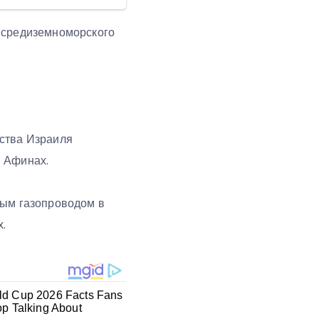
о-средиземноморского
ьства Израиля
в Афинах.
ным газопроводом в
х.