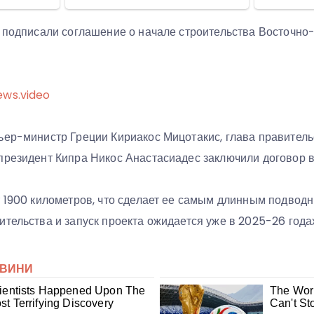
ь подписали соглашение о начале строительства Восточн
ews.video
ьер-министр Греции Кириакос Мицотакис, глава правител
президент Кипра Никос Анастасиадес заключили договор 
т 1900 километров, что сделает ее самым длинным подвод
тельства и запуск проекта ожидается уже в 2025-26 года