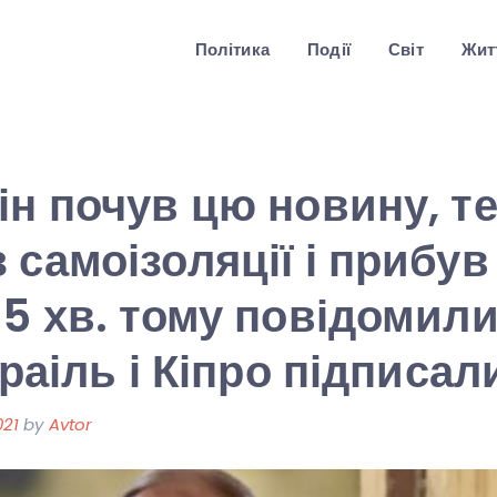
Політика
Події
Світ
Житт
ін почув цю новину, т
 самоізоляції і прибув
15 хв. тому повідомил
зраіль і Кіпро підписал
021
by
Avtor