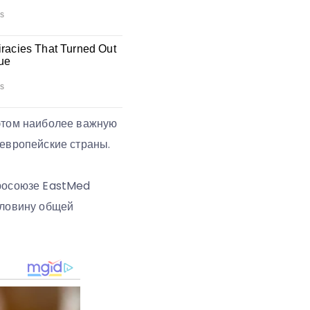
 этом наиболее важную
оевропейские страны.
вросоюзе EastMed
оловину общей