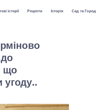
єві історії
Рецепти
Історія
Сад та Город
ерміново
 до
и що
и угоду..