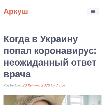
Skip
Аркуш
to
content
Когда в Украину
попал коронавирус:
неожиданный ответ
врача
Posted on
26 Квітня, 2020
by
Avtor