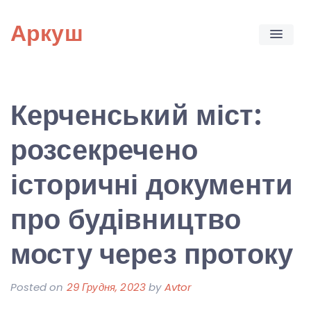
Skip
Аркуш
to
content
Керченський міст:
розсекречено
історичні документи
про будівництво
мосту через протоку
Posted on
29 Грудня, 2023
by
Avtor