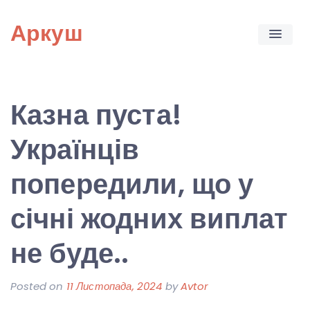
Skip
Аркуш
to
content
Казна пуста!
Українців
попередили, що у
січні жодних виплат
не буде..
Posted on
11 Листопада, 2024
by
Avtor