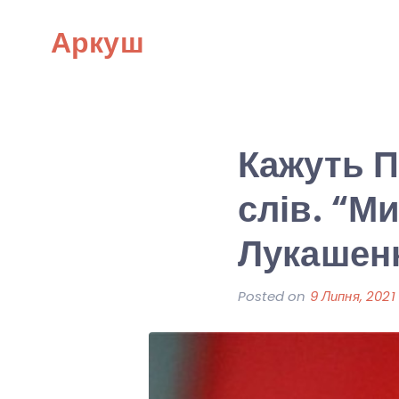
Skip
Аркуш
to
content
Кажуть П
слів. “М
Лукашенк
Posted on
9 Липня, 2021