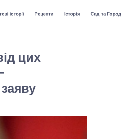
єві історії
Рецепти
Історія
Сад та Город
від цих
–
 заяву