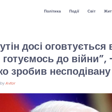
Політика
Події
Світ
Житт
утін досі оговтується 
и готуємось до війни”, 
о зробив несподівану
by
Avtor