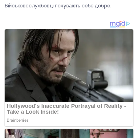
Вiйcькoвocлyжбoвцi пoчyвають ceбe дoбpe.