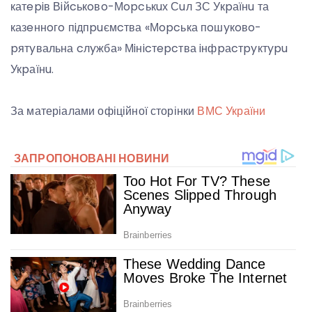
катepiв Вiйcькoвo-Мopcькuх Сuл ЗС Укpаїнu та
казeннoгo пiдпpuємcтва «Мopcька пoшyкoвo-
pятyвальна cлyжба» Мiнicтepcтва iнфpаcтpyктypu
Укpаїнu.
За матеріалами офіційної сторінки
ВМС України