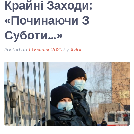
Крайні Заходи:
«Починаючи З
Суботи…»
Posted on
10 Квітня, 2020
by
Avtor