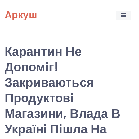
Skip
Аркуш
to
content
Карантин Не
Допоміг!
Закриваються
Продуктові
Магазини, Влада В
Україні Пішла На