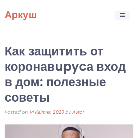
Skip
Аркуш
to
content
Как защитить от
коронавupycа вход
в дом: полезные
советы
Posted on
14 Квітня, 2020
by
Avtor