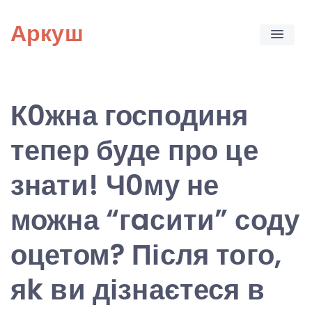
Skip
Аркуш
to
content
К0жна господиня
тепер буде про це
знати! Ч0му не
можна “гaсити” соду
оцетом? Після того,
яk ви дізнаєтеся в