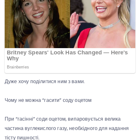
Дуже хочу поділитися ним з вами.
Чому не можна “гасити” соду оцетом
При “гасінні” соди оцетом, випаровується велика
частина вуглекислого газу, необхідного для надання
тісту пишності.