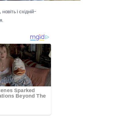
нaвiть i cxiднiй-
я.