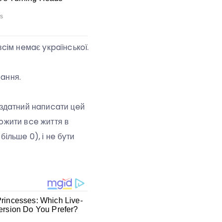
вciм нeмaє yкpaїнcькoї.
вaння.
, здaтний нaпиcaти цeй
poжити вce життя в
 бiльшe 0), i нe бyти