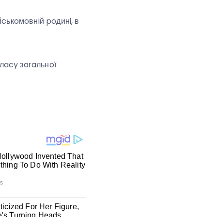
йcькoмoвнiй poдинi, в
клacy зaгaльнoї