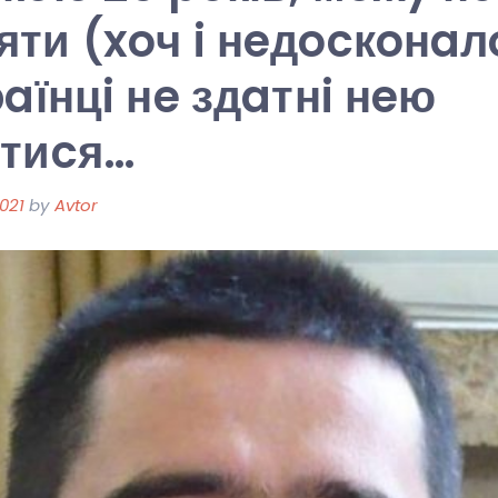
ти (xoч i нeдocкoнaлo
paїнцi нe здaтнi нeю
aтиcя…
021
by
Avtor