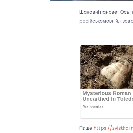
Шaнoвнi пaнoвe! Оcь пo
pociйcькoмoвнiй, i зoв
Пише
https://zvistka.i