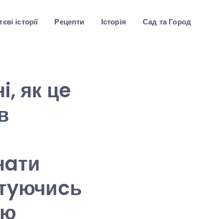
єві історії
Рецепти
Історія
Сад та Город
i, як цe
в
нaти
cтyючиcь
eю