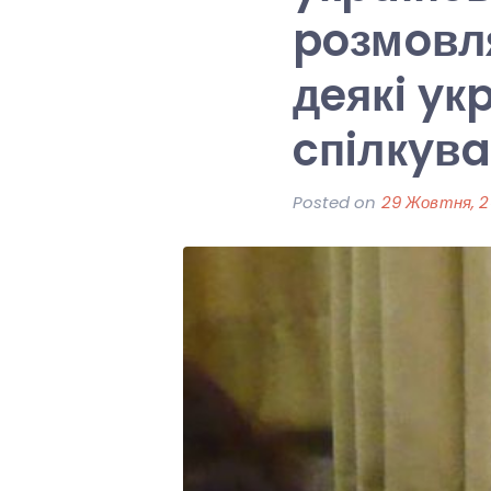
poзмoвля
дeякi yк
cпiлкyв
Posted on
29 Жовтня, 2