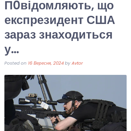
П0відомляють, що
експрезидент США
зараз знаходиться
у…
Posted on
16 Вересня, 2024
by
Avtor