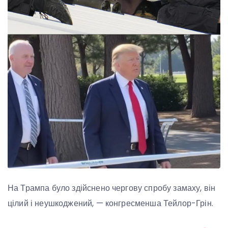
На Трампа було здійснено чергову спробу замаху, він
цілий і неушкоджений, — конгресменша Тейлор-Грін.