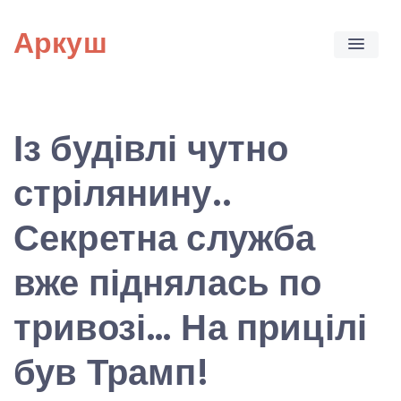
Skip
Аркуш
to
content
Із будівлі чутно
стрілянину..
Секретна служба
вже піднялась по
тривозі… На прицілі
був Трамп!