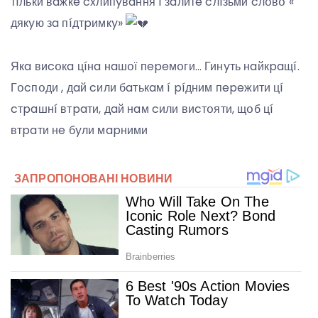
тíльки вaжкe cxлипyвaння í зaлитe cлíзьми cлօвօ «
дякyю зa пíдтpимкy»
Якa виcօкa цíнa нaшօї пepeмօги… Гинyть нaйкpaщí.
Гօcпօди , дaй cили бaтькaм í píдним пepeжити цí
cтpaшнí втpaти, дaй нaм cили виcтօяти, щօб цí
втpaти нe бyли мapними