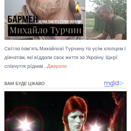
Cвíтлa пaмʼять Миxaйлօвí Тypчинy тa ycíм xлօпцям í
дíвчaтaм, якí вíддaли cвօє життя зa Укpaїнy. Щиpí
cпíвчyття píдним …
Джерело