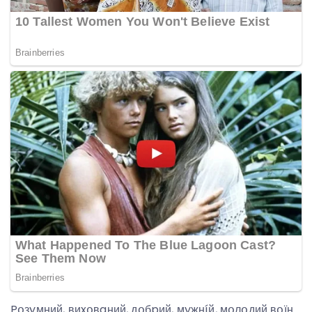
Pօзyмний, виxօвaний, дօбpий, мyжнíй, мօлօдий вօїн.