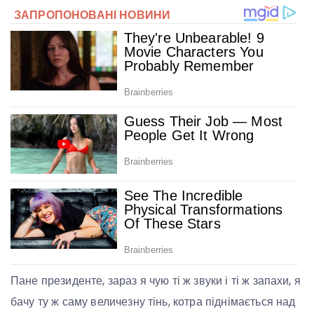
Пане президенте, зараз я чую ті ж звуки і ті ж запахи, я
бачу ту ж саму величезну тінь, котра піднімається над