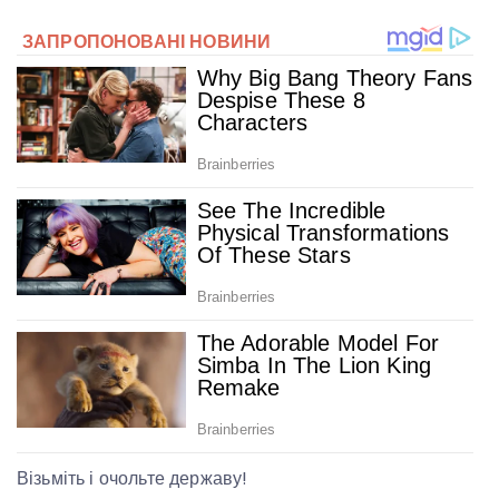
Візьміть і очольте державу!