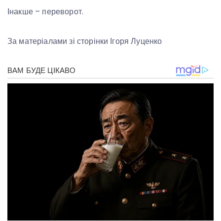
Інакше – переворот.
За матеріалами зі сторінки Ігоря Луценко