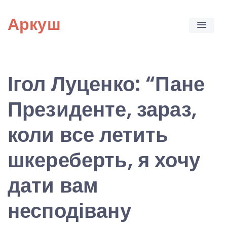
Skip
Аркуш
to
content
Ігол Луценко: “Пане
Президенте, зараз,
коли все летить
шкереберть, я хочу
дати вам
несподівану