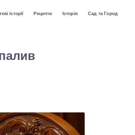
єві історії
Рецепти
Історія
Сад та Город
ипалив