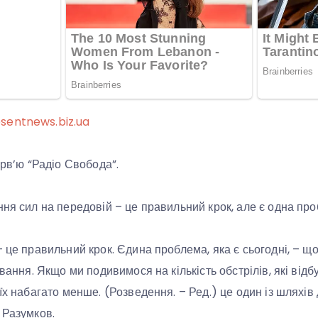
sentnews.biz.ua
ерв’ю “Радіо Свобода”.
ння сил на передовій – це правильний крок, але є одна про
– це правильний крок. Єдина проблема, яка є сьогодні, – 
ування. Якщо ми подивимося на кількість обстрілів, які від
їх набагато менше. (Розведення. – Ред.) це один із шляхів 
 Разумков.