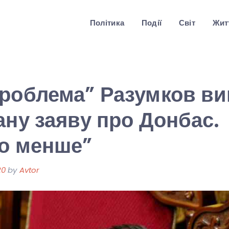
Політика
Події
Світ
Житт
роблема” Разумков в
ану заяву про Донбас.
о менше”
20
by
Avtor