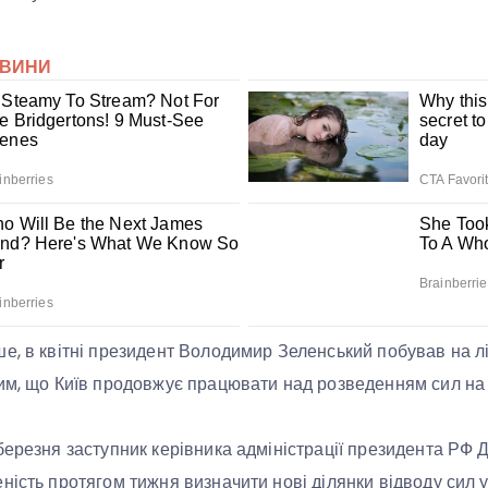
е, в квітні президент Володимир Зеленський побував на л
им, що Київ продовжує працювати над розведенням сил на 
березня заступник керівника адміністрації президента РФ 
ість протягом тижня визначити нові ділянки відводу сил уз