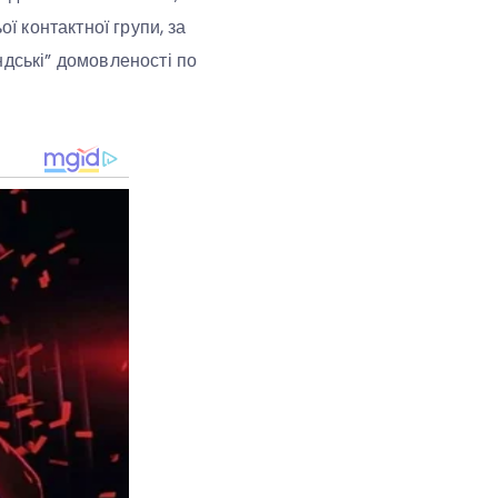
ї контактної групи, за
ндські” домовленості по