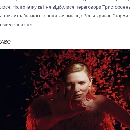
талося. На початку квітня відбулися переговори Тристоронньо
авник української сторони заявив, що Росія зриває “норма
розведення сил.