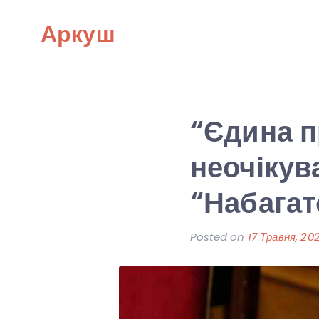
Skip
Аркуш
to
content
“Єдина п
неочікув
“Набагат
Posted on
17 Травня, 20