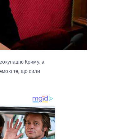
еокупацію Криму, а
емою те, що сили