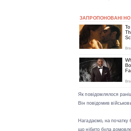
Як повідомлялося раніш
Він повідомив військов
Нагадаємо, на початку 
що нібито була домовлен