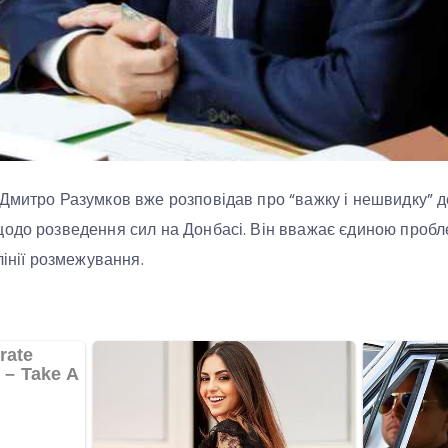
Дмитро Разумков вже розповідав про “важку і нешвидку” д
щодо розведення сил на Донбасі. Він вважає єдиною пробл
лінії розмежування.