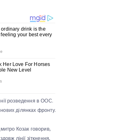
інії розведення в ООС.
нових ділянках фронту.
Дмитро Козак говорив,
довж лінії зіткнення,