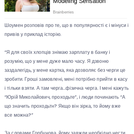
Шоумен розповів про те, що в популярності є і мінуси і
привів у приклад історію.
“Я для своїх хлопців знімаю зарплату в банку і
розумію, що у мене дуже мало часу. Я дзвоню
заздалегідь, у мене картка, яка дозволяє без черги це
зробити. Гроші замовлені, мені потрібно прийти в касу
і тільки взяти. А там черга…фізична черга. І мені кажуть
“Юрій Миколайович, проходьте”, і люди починають “А
що значить проходьтн? Якщо він зірка, то йому вже
все можна?”
За словами Горбунова, йому завжди необхідно нести