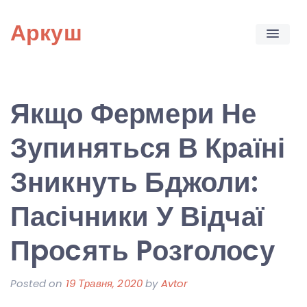
Skip
Аркуш
to
content
Якщо Фермери Не
Зупиняться В Країні
Зникнуть Бджоли:
Пасічники У Відчаї
Пpоcять Pозrолоcу
Posted on
19 Травня, 2020
by
Avtor