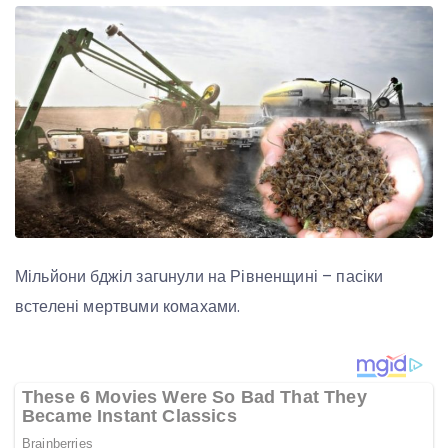
Мільйони бджіл загuнули на Рівненщині – пасіки
встелені мертвuми комахами.