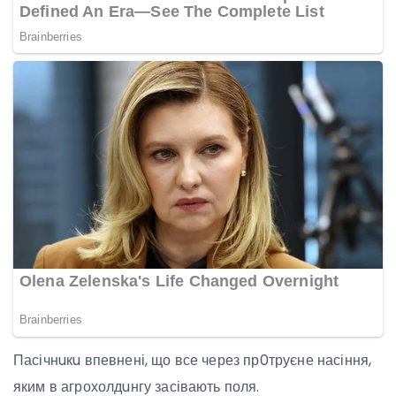
Пасічнuкu впевнені, що все через пр0труєне насіння,
яким в агрохолдuнгу засівають поля.