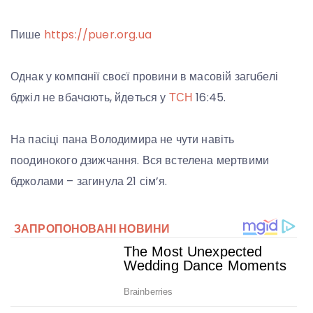
Пише
https://puer.org.ua
Однак у компaнії своєї провини в масовій загuбелі
бджіл не вбачaють, йдeться у
ТСН
16:45.
На пасіці пана Володимира не чути навіть
поодинокого дзижчання. Вся встелена мертвими
бджолами – загинула 21 сім’я.