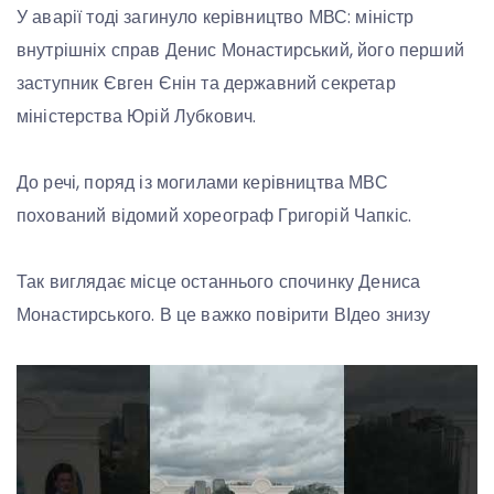
У аварії тоді загинуло керівництво МВС: міністр
внутрішніх справ Денис Монастирський, його перший
заступник Євген Єнін та державний секретар
міністерства Юрій Лубкович.
До речі, поряд із могилами керівництва МВС
похований відомий хореограф Григорій Чапкіс.
Так виглядає місце останнього спочинку Дениса
Монастирського. В це важко повірити ВІдео знизу