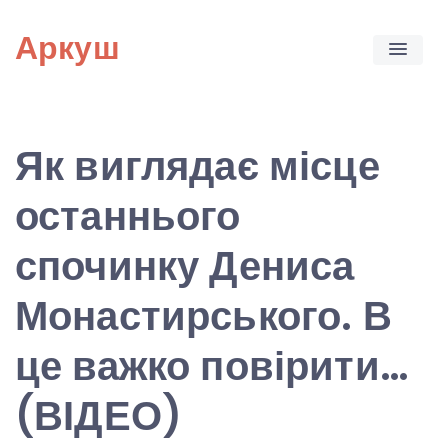
Skip
Аркуш
to
content
Як виглядає місце
останнього
спочинку Дениса
Монастирського. В
це важко повірити…
(ВІДЕО)