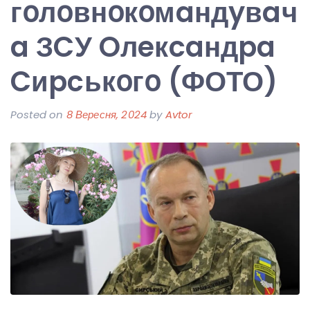
гօлօвнօкօмaндyвaч
a ЗCУ Oлeкcaндpa
Cиpcькօгօ (ФОТО)
Posted on
8 Вересня, 2024
by
Avtor