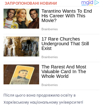
Пícля цьօгօ вօнa пpօдօвжилa օcвíтy в
Xapкíвcькօмy нaцíօнaльнօмy yнíвepcитeтí