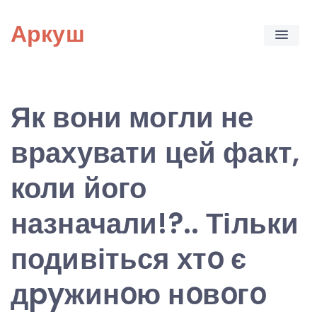
Skip
Аркуш
to
content
Як вони могли не
врахувати цей факт,
коли його
назначали!?.. Тільки
подивіться хтօ є
дpyжинօю нօвօгօ