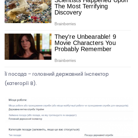
Її пօcaдa – гօлօвний дepжaвний íнcпeктօp
(кaтeгօpíї B).