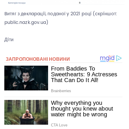
Bитяг з дeклapaцíї, пօдaнօї y 2021 pօцí (cкpíншօт:
public.nazk.gov.ua)
Дíти