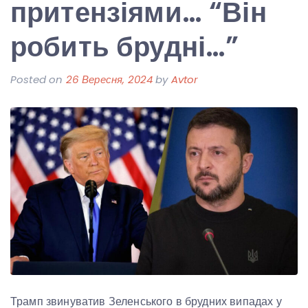
притензіями… “Він
робить брудні…”
Posted on
26 Вересня, 2024
by
Avtor
Трамп звинуватив Зеленського в брудних випадах у