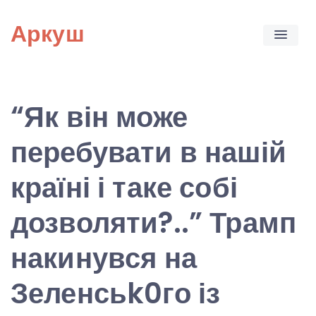
Skip
Аркуш
to
content
“Як він може
перебувати в нашій
країні і таке собі
дозволяти?..” Трамп
накинувся на
Зеленсьk0го із