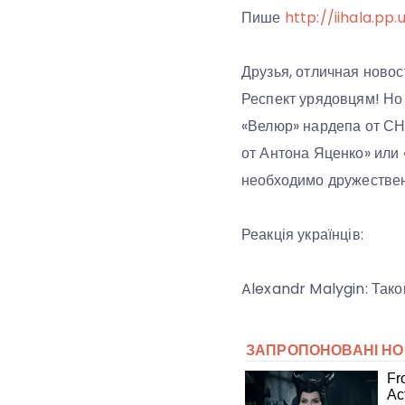
Пише
http://iihala.pp.
Друзья, отличная ново
Респект урядовцям! Но
«Велюр» нардепа от СН
от Антона Яценко» или 
необходимо дружествен
Реакція українців:
Alexandr Malygin: Так