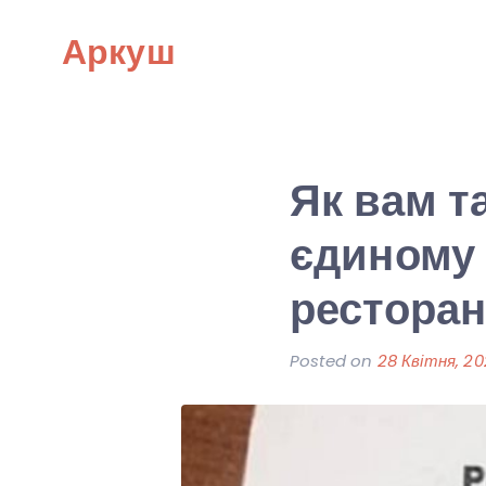
Skip
Аркуш
to
content
Як вам т
єдиному 
ресторан
Posted on
28 Квітня, 2