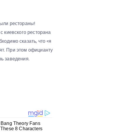
рыли рестораны!
с киевского ресторана
ходимо сказать, что «я
тят. При этом официанту
ь заведения.