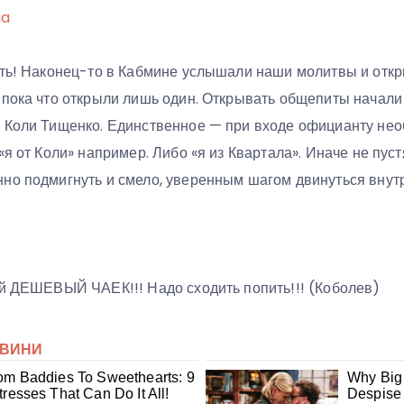
ua
сть! Наконец-то в Кабмине услышали наши молитвы и отк
 пока что открыли лишь один. Открывать общепиты начали 
 Коли Тищенко. Единственное — при входе официанту необ
«я от Коли» например. Либо «я из Квартала». Иначе не пус
но подмигнуть и смело, уверенным шагом двинуться внутр
ой ДЕШЕВЫЙ ЧАЕК!!! Надо сходить попить!!! (Коболев)