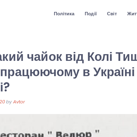
Політика
Події
Світ
Житт
акий чайок від Колі Ти
працюючому в Україні
і?
020
by
Avtor