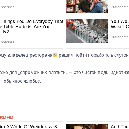
тому владелец ресторана
решил пойти поработать слугой
же для ,,спроможних платити,, — это чистой воды идиоти
— обычное жлобье.