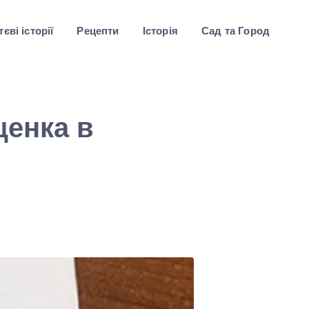
єві історії
Рецепти
Історія
Сад та Город
щенка в