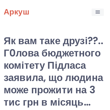
Skip
Аркуш
to
content
Як вам таке друзі??..
Г0лова бюджетного
комітету Підласа
заявила, що людина
може прожити на 3
тис грн в місяць…